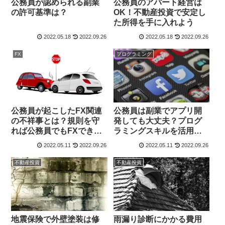
公務員が認められる副業
公務員のアパート経営は
の許可基準は？￼
OK！不動産投資で安定し
た所得を手に入れよう￼
2022.05.18
2022.09.26
2022.05.18
2022.09.26
FX
プログラミング
公務員が起こしたFX関連
公務員は副業でアプリ開
の不祥事とは？規則を守
発しても大丈夫？プログ
れば公務員でもFXでき
ラミングスキルを活用し
る！事例も紹介
た副業しよう！！
2022.05.11
2022.09.26
2022.05.11
2022.09.26
不動産投資
不動産投資
地震保険で外壁塗装は修
雨漏り診断にかかる費用