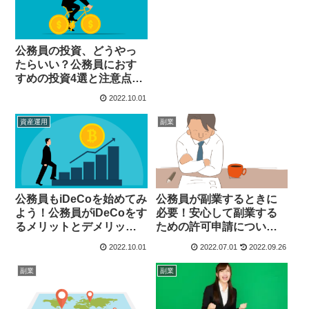
公務員の投資、どうやっ
たらいい？公務員におす
すめの投資4選と注意点も
解説！￼
2022.10.01
資産運用
副業
公務員もiDeCoを始めてみ
公務員が副業するときに
よう！公務員がiDeCoをす
必要！安心して副業する
るメリットとデメリット
ための許可申請について
も詳しく解説￼
詳しく解説！￼
2022.10.01
2022.07.01
2022.09.26
副業
副業