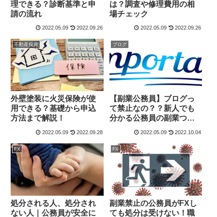
理できる？診断基準と申
は？調査や修理費用の相
請の流れ
場チェック
2022.05.09
2022.09.26
2022.05.09
2022.09.26
不動産投資
ブログ
外壁塗装に火災保険が使
【副業公務員】ブログっ
用できる？基礎から申込
て禁止なの？？新人でも
方法まで解説！
分かる公務員の副業つい
ての基本のキを解説しま
2022.05.09
2022.09.28
2022.05.09
2022.10.04
す
FX
FX
処分される人、処分され
副業禁止の公務員がFXし
ない人｜公務員が安全に
ても処分は受けない！職