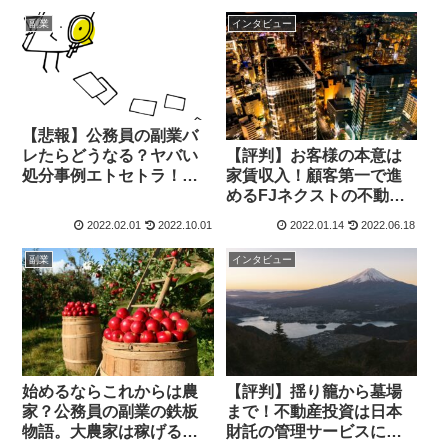
ビュー付き
副業
インタビュー
【悲報】公務員の副業バ
【評判】お客様の本意は
レたらどうなる？ヤバい
家賃収入！顧客第一で進
処分事例エトセトラ！解
めるFJネクストの不動産
雇？懲戒処分？注意だ
投資戦略に迫るインタビ
け？
2022.02.01
2022.10.01
2022.01.14
2022.06.18
ュー
副業
インタビュー
始めるならこれからは農
【評判】揺り籠から墓場
家？公務員の副業の鉄板
まで！不動産投資は日本
物語。大農家は稼げる・
財託の管理サービスに任