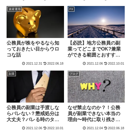
資産運用
FX
公務員が株をやるなら知
【必読】地方公務員の副
っておきたい目からウロ
業ってどこまでOK?兼業
コな話
ができる範囲とおすすめ
の副業をご紹介！
2021.12.31
2022.06.18
2021.12.06
2022.10.01
副業
ブログ
公務員の副業は手渡しな
なぜ禁止なのか？！公務
らバレない？懲戒処分は
員が副業できない本当の
大丈夫？バレる時のタイ
理由〜時代に取り残され
ミングなども解説
て転職が難しい職業〜
2021.12.06
2022.10.01
2021.12.04
2022.06.18