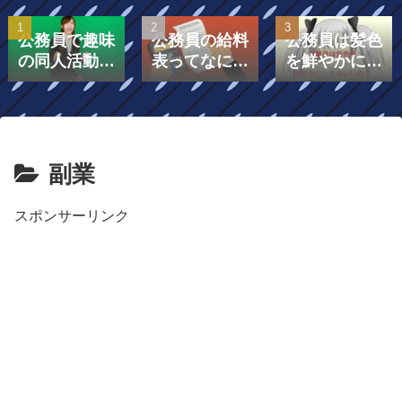
公務員で趣味
公務員の給料
公務員は髪色
の同人活動を
表ってなに？
を鮮やかにし
したら副業に
給料表は「号
てもいいの？
なる？
給」と「級」
で構成されて
いる！￼
副業
スポンサーリンク