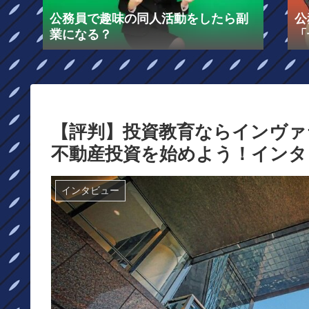
公務員で趣味の同人活動をしたら副
公
業になる？
「
る
【評判】投資教育ならインヴァ
不動産投資を始めよう！インタ
インタビュー