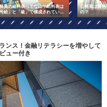
務員の給料表ってなに？給料表は
公務員は髪色
号給」と「級」で構成されてい
の？
！￼
ランス！金融リテラシーを増やして
ビュー付き