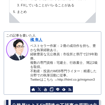
FXしていることがバレることがある
まとめ
この記事を書いた人
橘 隼人
ベストセラー作家：２冊の成功作を持ち、豊
かな執筆経験あり。
経験豊富な元公務員：市役所と県庁で計9年勤
務。
複数の専門資格：宅建士、行政書士、簿記2級
を取得。
不動産・投資のWEB専門ライター：精通した
分野での執筆活動に従事。
Twitterはこちら →http://html.co.jp/migmon3