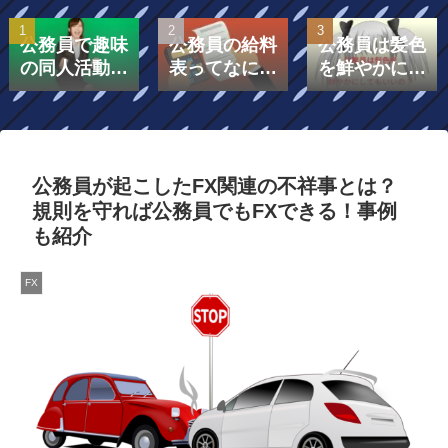
公務員で趣味
公務員の給料
公務員は髪色
の同人活動を
表ってなに？
を鮮やかにし
したら副業に
給料表は「号
てもいいの？
なる？
給」と「級」
で構成されて
いる！￼
公務員が起こしたFX関連の不祥事とは？
規則を守れば公務員でもFXできる！事例
も紹介
FX