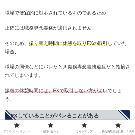
職場で便宜的に対応されているものであるため
正確には職務専念義務が適用されません。
そのため、
振り替え時間に休憩を取りFXの取引
していた
場合、
職場の同僚などにバレたとき職務専念義務違反だと指摘さ
れてしまいます。
振替の休憩時間には、FXで取引しない方がよい
でしょ
う。
FXしていることがバレることがある
プライバシーポリシー
お問い合わせ
サイトマップ
特定商取引法に基づく表示
FXをしていることがバレることがある原因は