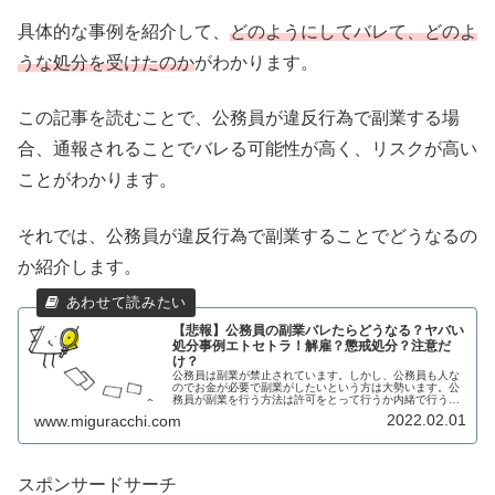
具体的な事例を紹介して、
どのようにしてバレて、どのよ
うな処分を受けたのか
がわかります。
この記事を読むことで、公務員が違反行為で副業する場
合、通報されることでバレる可能性が高く、リスクが高い
ことがわかります。
それでは、公務員が違反行為で副業することでどうなるの
か紹介します。
【悲報】公務員の副業バレたらどうなる？ヤバい
処分事例エトセトラ！解雇？懲戒処分？注意だ
け？
公務員は副業が禁止されています。しかし、公務員も人な
のでお金が必要で副業がしたいという方は大勢います。公
務員が副業を行う方法は許可をとって行うか内緒で行うか
2通りです。許可がとれるものはよいですが、大半の副業
2022.02.01
www.miguracchi.com
は許可を得ることは難しいでしょう...
スポンサードサーチ