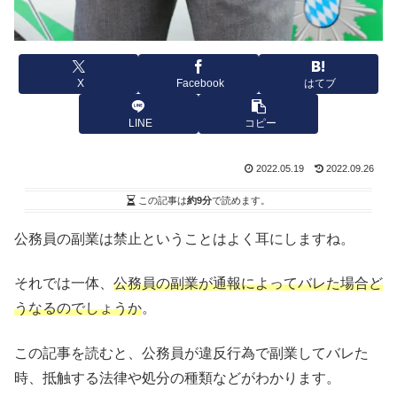
X
Facebook
はてブ
LINE
コピー
2022.05.19
2022.09.26
この記事は
約9分
で読めます。
公務員の副業は禁止ということはよく耳にしますね。
それでは一体、
公務員の副業が通報によってバレた場合ど
うなるのでしょうか
。
この記事を読むと、公務員が違反行為で副業してバレた
時、抵触する法律や処分の種類などがわかります。