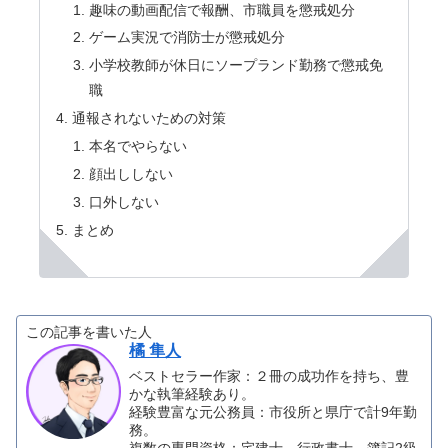
趣味の動画配信で報酬、市職員を懲戒処分
ゲーム実況で消防士が懲戒処分
小学校教師が休日にソープランド勤務で懲戒免
職
通報されないための対策
本名でやらない
顔出ししない
口外しない
まとめ
この記事を書いた人
橘 隼人
ベストセラー作家：２冊の成功作を持ち、豊
かな執筆経験あり。
経験豊富な元公務員：市役所と県庁で計9年勤
務。
複数の専門資格：宅建士、行政書士、簿記2級