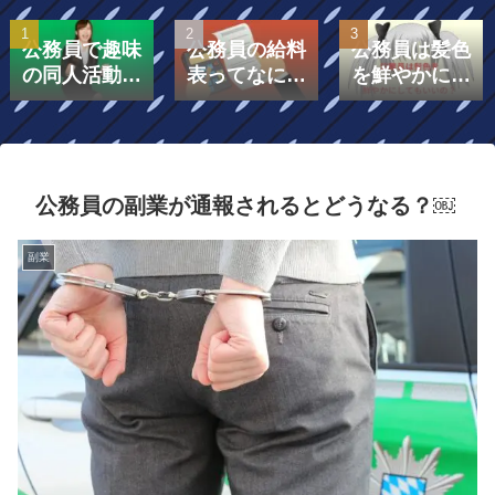
公務員で趣味
公務員の給料
公務員は髪色
の同人活動を
表ってなに？
を鮮やかにし
したら副業に
給料表は「号
てもいいの？
なる？
給」と「級」
で構成されて
いる！￼
公務員の副業が通報されるとどうなる？￼
副業