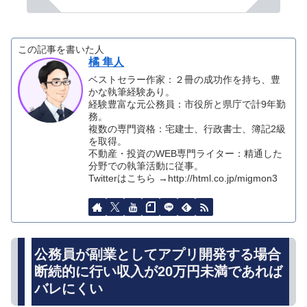
この記事を書いた人
橘 隼人
ベストセラー作家：２冊の成功作を持ち、豊
かな執筆経験あり。
経験豊富な元公務員：市役所と県庁で計9年勤
務。
複数の専門資格：宅建士、行政書士、簿記2級
を取得。
不動産・投資のWEB専門ライター：精通した
分野での執筆活動に従事。
Twitterはこちら →http://html.co.jp/migmon3
公務員が副業としてアプリ開発する場合
断続的に行い収入が20万円未満であれば
バレにくい