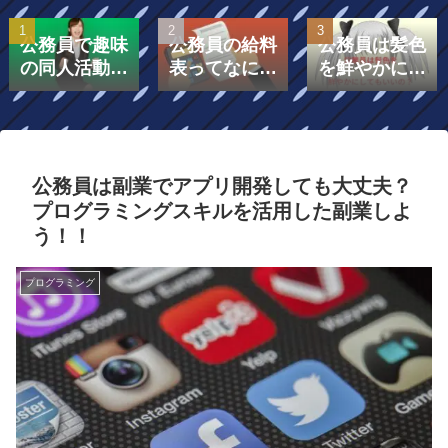
公務員で趣味
公務員の給料
公務員は髪色
の同人活動を
表ってなに？
を鮮やかにし
したら副業に
給料表は「号
てもいいの？
なる？
給」と「級」
で構成されて
いる！￼
公務員は副業でアプリ開発しても大丈夫？
プログラミングスキルを活用した副業しよ
う！！
プログラミング