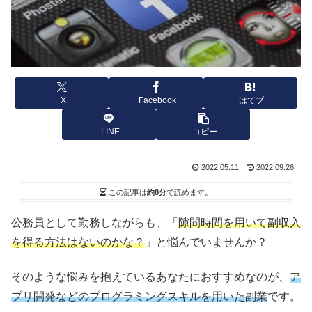
X
Facebook
はてブ
LINE
コピー
2022.05.11
2022.09.26
この記事は
約8分
で読めます。
公務員として勤務しながらも、「
隙間時間を用いて副収入
を得る方法はないのかな？
」と悩んでいませんか？
そのような悩みを抱えているあなたにおすすめなのが、
ア
プリ開発などのプログラミングスキルを用いた副業
です。