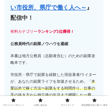
い市役所、県庁で働く人へ～
』
配信中！
有料カテゴリー
ランキング1位獲得！
公務員時代の副業ノウハウを凝縮
本書は地方公務員（志願者含む）のための副業攻
略本です。
市役所・県庁で副業を経験した現役著者/ライター
が、あなたの副業ライフを加速させるため、「
本
業以外で稼ぐ方法〜副業をする時間作り、仕事の
手の抜き方から独立後の生活まで網羅した一冊
」
を書きました。
プライバシーポリシー
お問い合わせ
サイトマップ
特定商取引法に基づく表示