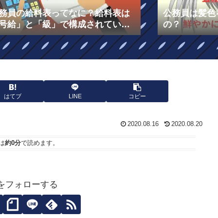
務員の給料表ってなに？給料表は
公務員は髪色
号給」と「級」で構成されてい
の？
！￼
はてブ
LINE
コピー
2020.08.16
2020.08.20
は
約0分
で読めます。
人をフォローする