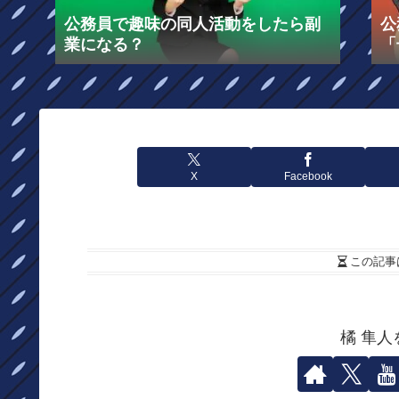
公務員で趣味の同人活動をしたら副
公
業になる？
「
る
X
Facebook
この記事
橘 隼