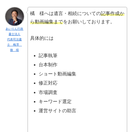
橘 様へは遺言・相続についての
記事作成か
ら動画編集まで
をお願いしております。
あいりん行政
書士法人
具体的には
代表司法書
士 梅澤
徹 様
記事執筆
台本制作
ショート動画編集
修正対応
市場調査
キーワード選定
運営サイトの助言