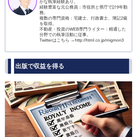
かな執筆経験あり。
経験豊富な元公務員：市役所と県庁で計9年勤
務。
複数の専門資格：宅建士、行政書士、簿記2級
を取得。
不動産・投資のWEB専門ライター：精通した
分野での執筆活動に従事。
Twitterはこちら →http://html.co.jp/migmon3
出版で収益を得る