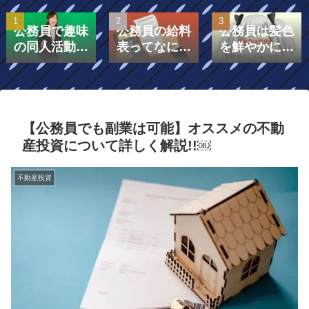
公務員で趣味
公務員の給料
公務員は髪色
の同人活動を
表ってなに？
を鮮やかにし
したら副業に
給料表は「号
てもいいの？
なる？
給」と「級」
で構成されて
いる！￼
【公務員でも副業は可能】オススメの不動
産投資について詳しく解説!!￼
不動産投資