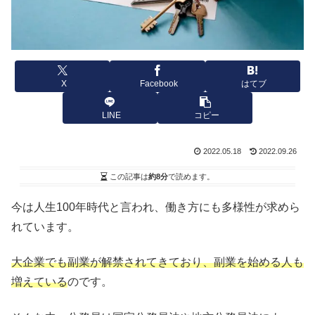
X
Facebook
はてブ
LINE
コピー
2022.05.18
2022.09.26
この記事は
約8分
で読めます。
今は人生100年時代と言われ、働き方にも多様性が求めら
れています。
大企業でも副業が解禁されてきており、副業を始める人も
増えている
のです。