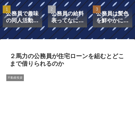
公務員で趣味
公務員の給料
公務員は髪色
の同人活動を
表ってなに？
を鮮やかにし
したら副業に
給料表は「号
てもいいの？
なる？
給」と「級」
で構成されて
いる！￼
２馬力の公務員が住宅ローンを組むとどこ
まで借りられるのか
不動産投資