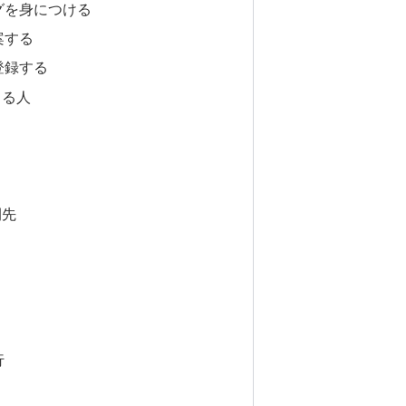
グを身につける
案する
登録する
てる人
開先
行