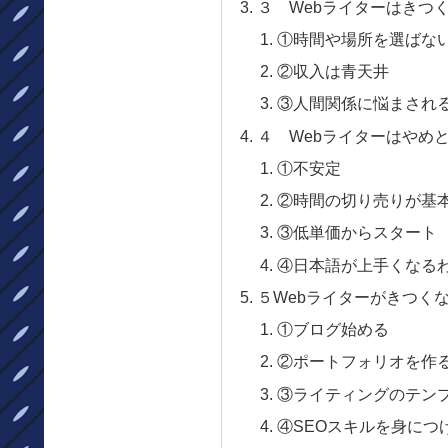
３ Webライターはきつ
①時間や場所を選ばな
②収入は青天井
③人間関係に悩まされ
４ Webライターはやめ
①不安定
②時間の切り売りが基
③低単価からスタート
④日本語が上手くなる
５Webライターがきつく
①ブログ始める
②ポートフォリオを作
③ライティングのテン
④SEOスキルを身につ