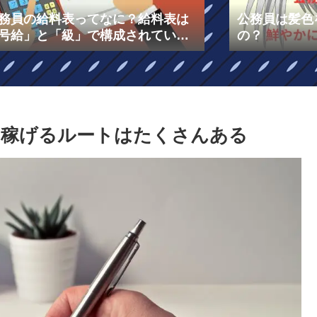
務員の給料表ってなに？給料表は
公務員は髪色
号給」と「級」で構成されてい
の？
！￼
？稼げるルートはたくさんある