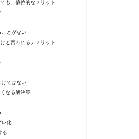
くても、優位的なメリット
い
ることがない
とけと言われるデメリット
本
わけではない
なくなる解決策
る
プレ化
ける