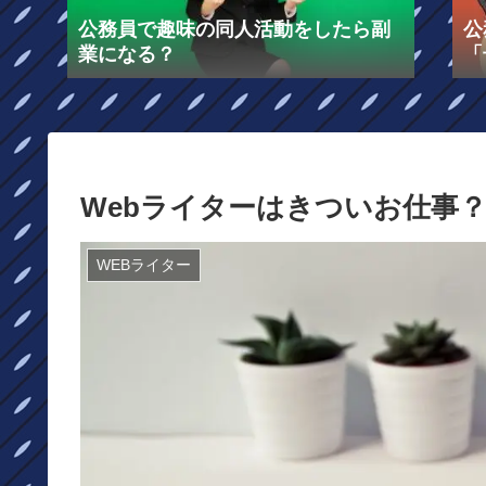
公務員で趣味の同人活動をしたら副
公
業になる？
「
る
Webライターはきついお仕事
WEBライター