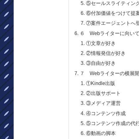
⑤セールスライティン
⑥付加価値をつけて提
⑦案件エージェントへ
６ Webライターに向い
①文章が好き
②情報発信が好き
③自由が好き
７ Webライターの横展
①Kindle出版
②出版サポート
③メディア運営
④コンテンツ作成
⑤コンテンツ作成の代
⑥動画の脚本