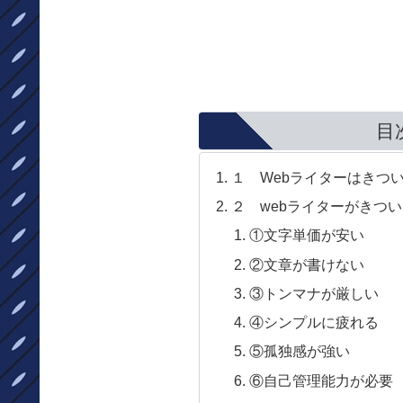
目
１ Webライターはきつ
２ webライターがきつ
①文字単価が安い
②文章が書けない
③トンマナが厳しい
④シンプルに疲れる
⑤孤独感が強い
⑥自己管理能力が必要