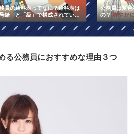
務員の給料表ってなに？給料表は
公務員は髪色
号給」と「級」で構成されてい
の？
！￼
資を始める公務員におすすめな理由３つ