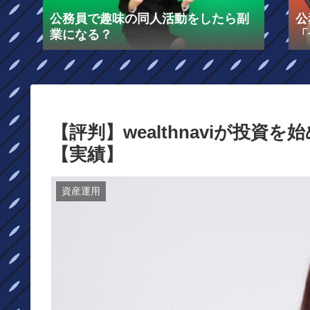
公務員で趣味の同人活動をしたら副
公
業になる？
「
る
【評判】wealthnaviが投
【実績】
資産運用