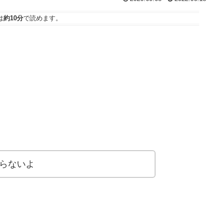
は
約10分
で読めます。
らないよ