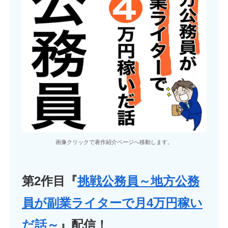
画像クリックで著作紹介ページへ移動します。
第2作目『
挑戦公務員～地方公務
員が副業ライターで月4万円稼い
だ話～
』配信！