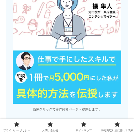
画像クリックで著作紹介ページへ移動します。
第4冊目『
Kindle出版で副業公務
プライバシーポリシー
お問い合わせ
サイトマップ
特定商取引法に基づく表示