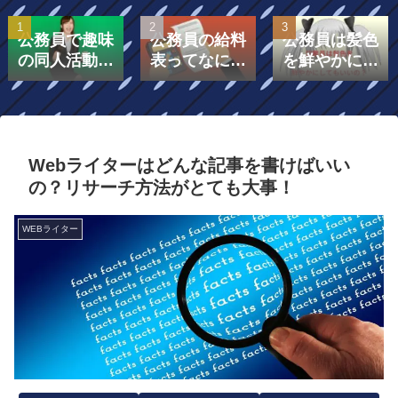
公務員で趣味
公務員の給料
公務員は髪色
の同人活動を
表ってなに？
を鮮やかにし
したら副業に
給料表は「号
てもいいの？
なる？
給」と「級」
で構成されて
いる！￼
Webライターはどんな記事を書けばいい
の？リサーチ方法がとても大事！
WEBライター