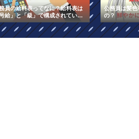
務員の給料表ってなに？給料表は
公務員は髪色
号給」と「級」で構成されてい
の？
！￼