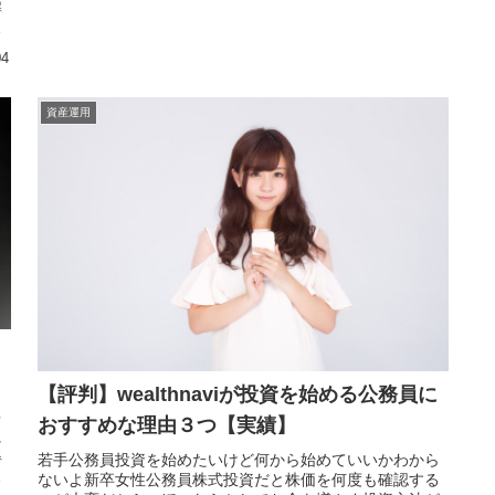
解
さ
04
資産運用
【評判】wealthnaviが投資を始める公務員に
多
おすすめな理由３つ【実績】
に
得
若手公務員投資を始めたいけど何から始めていいかわから
収
ないよ新卒女性公務員株式投資だと株価を何度も確認する