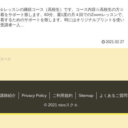
スク☺︎レッスンの継続コース（高校生）です。コース内容☆高校生の方☆
着をサポート致します。60分、週1度の月４回でのZoomレッスンで、
定着するためのサポートを致します。時にはオリジナルプリントを使い
受講者一人...
2021.02.27
コース
講師紹介
Privacy Policy
ご利用規約
Sitemap
よくあるご質問（
© 2021 nicoスク☺︎.