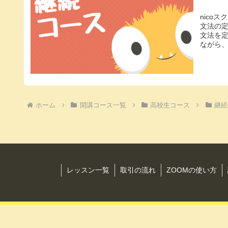
nico
文法の定
文法を
ながら、
ホーム
開講コース一覧
高校生コース
継続
レッスン一覧
取引の流れ
ZOOMの使い方